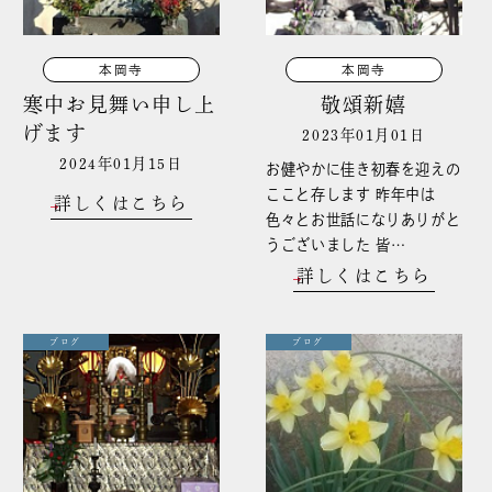
本岡寺
本岡寺
寒中お見舞い申し上
敬頌新嬉
げます
2023年01月01日
2024年01月15日
お健やかに佳き初春を迎えの
ここと存します 昨年中は
詳しくはこちら
色々とお世話になりありがと
うございました 皆…
詳しくはこちら
ブログ
ブログ