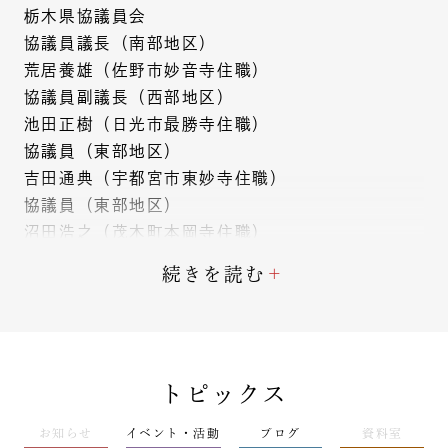
栃木県協議員会
協議員議長（南部地区）
荒居養雄（佐野市妙音寺住職）
協議員副議長（西部地区）
池田正樹（日光市最勝寺住職）
協議員（東部地区）
吉田通典（宇都宮市東妙寺住職）
協議員（東部地区）
沼田浩之（茂木町本岡寺住職）
協議員（南部地区）
続きを読む
佐山泰典（小山市妙典寺住職）
協議員（北部地区）
藤﨑善隆（那須塩原市等覚院住職）
協議員（北部地区）
トピックス
篠原正文（矢板市日現寺住職）
お知らせ
イベント・活動
ブログ
資料室