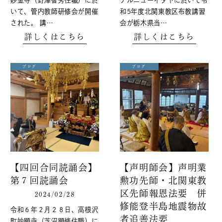
いて、管内教師研修会が開催
和5年度北関東教区布教講習
された。 講…
会が栃木県当…
詳しくはこちら
詳しくはこちら
ブログ
ブログ
【四回合同読誦会】
【声明師会】声明業
第７回読誦会
勲功先師・北関東教
区先師報恩法要 併
2024/02/28
修能登半島地震物故
令和６年２月２８日、高根沢
者追善法要
町妙顕寺（芝沼顕修住職）に