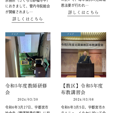
宗務所（さくら市妙福寺中）
災害対策支部
恩法要が行われ…
におきまして、管内寺院総会
支部長 野澤壯監（さくら市妙福寺住職）
が開催されまし…
詳しくはこちら
副支部長 野澤智秀（宇都宮市妙金寺住職)
詳しくはこちら
副支部長 近澤岳生（栃木市妙唱寺住職）
ブログ
ブログ
（令和８年５月１８日現在）
令和5年度教師研修
【教区】令和5年度
会
布教講習会
2024/03/30
2024/03/08
令和6年3月27日、宇都宮市
令和6年3月5日、宇都宮市ホ
妙金寺（野澤智秀住職）に於
テルニューイタヤに於いて令