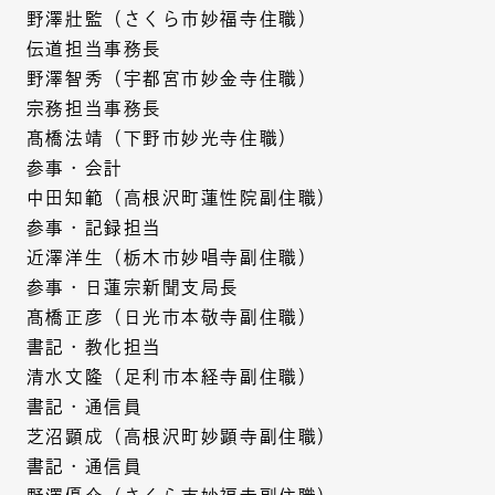
野澤壯監（さくら市妙福寺住職）
伝道担当事務長
野澤智秀（宇都宮市妙金寺住職）
宗務担当事務長
髙橋法靖（下野市妙光寺住職）
参事・会計
中田知範（高根沢町蓮性院副住職）
参事・記録担当
近澤洋生（栃木市妙唱寺副住職）
参事・日蓮宗新聞支局長
髙橋正彦（日光市本敬寺副住職）
書記・教化担当
清水文隆（足利市本経寺副住職）
書記・通信員
芝沼顕成（高根沢町妙顕寺副住職）
書記・通信員