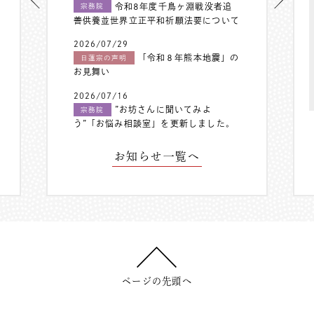
令和8年度千鳥ヶ淵戦没者追
宗務院
善供養並世界立正平和祈願法要について
2026/07/29
「令和８年熊本地震」の
日蓮宗の声明
お見舞い
2026/07/16
”お坊さんに聞いてみよ
宗務院
う”「お悩み相談室」を更新しました。
お知らせ一覧へ
ページの先頭へ