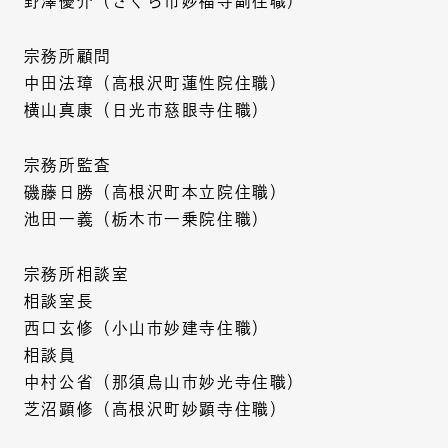
野澤優介（さくら市妙福寺副住職）
宗務所顧問
中田法璋（高根沢町蓮性院住職）
横山真康（日光市慈眼寺住職）
宗務所監査
磯藤日勝（高根沢町本立院住職）
池田一義（栃木市一乗院住職）
宗務所相談室
相談室長
西口玄修（小山市妙建寺住職）
相談員
中村公省（那須烏山市妙光寺住職）
芝沼顕修（高根沢町妙顕寺住職）