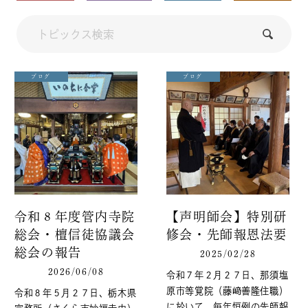
第１３区（栃木県・茨城県）選出宗会議員
齋藤順昭（宇都宮市妙正寺住職）
栃木県六会々長
布教師会
ブログ
ブログ
野澤智秀（宇都宮市妙金寺住職）
修法師会
大森映孝（高根沢町妙福寺住職）
声明師会
藤﨑善隆（那須塩原市等覚院住職）
社会教化事業協会
近澤岳生（栃木市妙唱寺住職）
令和８年度管内寺院
【声明師会】特別研
霊断師会
総会・檀信徒協議会
修会・先師報恩法要
篠原正文（矢板市日現寺住職）
総会の報告
2025/02/28
青年会
2026/06/08
令和７年２月２７日、那須塩
貴家理允（佐野市妙音寺副住職）
原市等覚院（藤﨑善隆住職）
令和８年５月２７日、栃木県
に於いて、毎年恒例の先師報