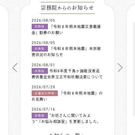
宗務院
お知らせ
からの
2026/08/05
「令和８年熊本地震災害義援
宗務院
金」勧募のお願い
2026/08/05
「令和８年熊本地震」本宗被
宗務院
害状況のお知らせ
2026/08/01
令和8年度千鳥ヶ淵戦没者追
宗務院
善供養並世界立正平和祈願法要について
2026/07/29
「令和８年熊本地震」の
日蓮宗の声明
お見舞い
2026/07/16
”お坊さんに聞いてみよ
宗務院
う”「お悩み相談室」を更新しました。