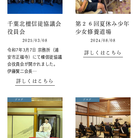
千葉北檀信徒協議会
第２６回夏休み少年
役員会
少女修養道場
2025/03/08
2024/08/08
令和7年3月7日 宗務所（浦
詳しくはこちら
安市正福寺）にて檀信徒協議
会役員会が開かれました。
伊藤賢二会長…
詳しくはこちら
ブログ
ブログ