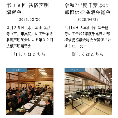
第３９回 法儀声明
令和7年度千葉県北
講習会
部檀信徒協議会総会
2026/03/30
2025/06/22
３月２５日（水）本山 弘法
6月14日 大本山中山法華経
寺（市川市真間）にて千葉県
寺にて令和7年度千葉県北部
北部声明師会による第３９回
檀信徒協議会総会が開催され
法儀声明講習会…
ました。 先…
詳しくはこちら
詳しくはこちら
ブログ
ブログ