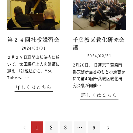
第２４回社教講習会
千葉教区教化研究会
議
2024/03/01
2024/02/21
２月２９日真間山弘法寺に於
いて、太田順祥上人を講師に
2月20日、 日蓮宗千葉県南
迎え 「辻説法から、You
部宗務所当番のもと小湊吉夢
Tubeへ、…
にて第40回千葉教区教化研
究会議が開催…
詳しくはこちら
詳しくはこちら
1
2
3
…
5