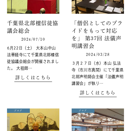
千葉県北部檀信徒協
「僧侶としてのプラ
議会総会
イドをもって対応
を」 第37回 法儀声
2024/07/10
明講習会
6月22日（土） 大本山中山
2024/03/28
法華経寺にて千葉県北部檀信
徒協議会総会が開催されまし
３月２７日（水）本山 弘法
た。 大祖師…
寺（市川市真間）にて千葉県
北部声明師会主催「法儀声明
詳しくはこちら
講習会」が執り…
詳しくはこちら
ブログ
ブログ