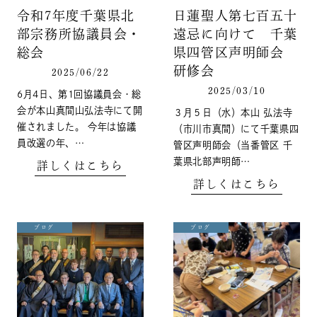
令和7年度千葉県北
日蓮聖人第七百五十
部宗務所協議員会・
遠忌に向けて 千葉
総会
県四管区声明師会
研修会
2025/06/22
2025/03/10
6月4日、第1回協議員会・総
会が本山真間山弘法寺にて開
３月５日（水）本山 弘法寺
催されました。 今年は協議
（市川市真間）にて千葉県四
員改選の年、…
管区声明師会（当番管区 千
葉県北部声明師…
詳しくはこちら
詳しくはこちら
ブログ
ブログ