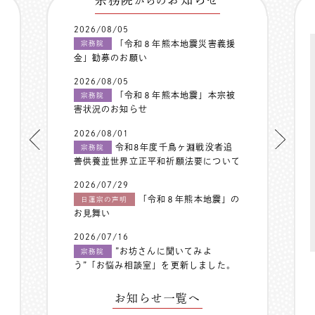
からの
2026/08/05
「令和８年熊本地震災害義援
宗務院
金」勧募のお願い
2026/08/05
「令和８年熊本地震」本宗被
宗務院
害状況のお知らせ
2026/08/01
令和8年度千鳥ヶ淵戦没者追
宗務院
善供養並世界立正平和祈願法要について
2026/07/29
「令和８年熊本地震」の
日蓮宗の声明
お見舞い
2026/07/16
”お坊さんに聞いてみよ
宗務院
う”「お悩み相談室」を更新しました。
お知らせ一覧へ