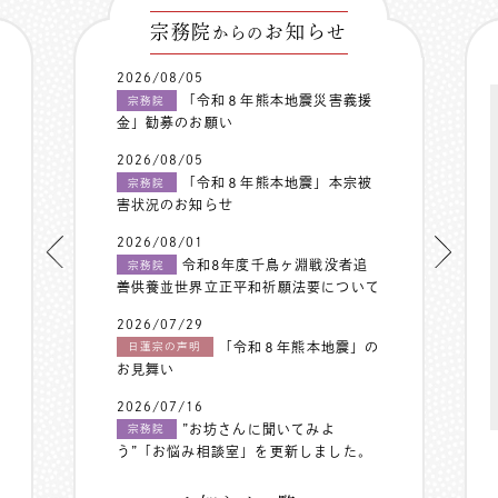
宗務院
お知らせ
からの
2026/08/05
「令和８年熊本地震災害義援
宗務院
金」勧募のお願い
2026/08/05
「令和８年熊本地震」本宗被
宗務院
害状況のお知らせ
2026/08/01
令和8年度千鳥ヶ淵戦没者追
宗務院
善供養並世界立正平和祈願法要について
2026/07/29
「令和８年熊本地震」の
日蓮宗の声明
お見舞い
2026/07/16
”お坊さんに聞いてみよ
宗務院
う”「お悩み相談室」を更新しました。