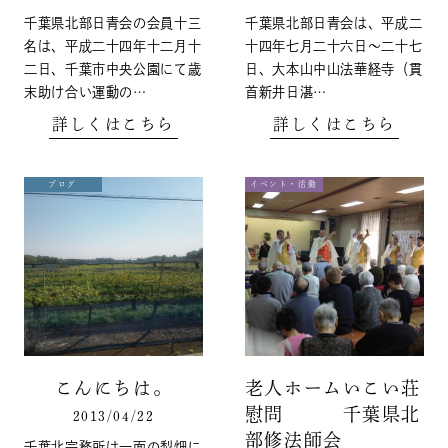
千葉県北部日青会の会員十三
千葉県北部日青会は、平成二
名は、平成二十四年十二月十
十四年七月二十六日～二十七
二日、千葉市中央公園にて歳
日、大本山中山法華経寺（貫
末助け合い運動の…
首新井日湛…
詳しくはこちら
詳しくはこちら
ブログ
イベント・活動
こんにちは。
老人ホームいこい荘
慰問 千葉県北
2013/04/22
部修法師会
千葉北宗務所は一面の梨畑に