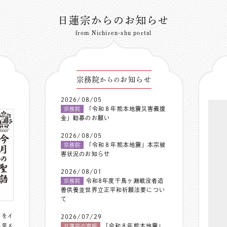
日蓮宗からのお知らせ
from Nichiren-shu portal
宗務院
お知らせ
からの
2026/08/05
「令和８年熊本地震災害義援
宗務院
金」勧募のお願い
2026/08/05
「令和８年熊本地震」本宗被
宗務院
害状況のお知らせ
2026/08/01
令和8年度千鳥ヶ淵戦没者追
宗務院
善供養並世界立正平和祈願法要につい
て
〟をイ
2026/07/29
人気メ
「令和８年熊本地震」
日蓮宗の声明