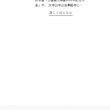
所主催「日蓮聖人降誕800年記念大
会」が、 大本山中山法華経寺に…
詳しくはこちら