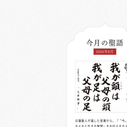
今月の聖語
2026年8月
日蓮聖人が遺した言葉から、「〝今
キイキと生きる智慧」をお伝えする