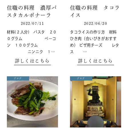
住職の料理 濃厚パ
住職の料理 タコラ
スタカルボナーラ
イス
2022/07/11
2022/06/20
材料(２人分) パスタ ２０
タコライスの作り方 材料
０グラム ベーコ
ひき肉（合いびきがおすす
ン １００グラム
め） ピザ用チーズ レタ
ニンニク １…
ス …
詳しくはこちら
詳しくはこちら
ブログ
ブログ