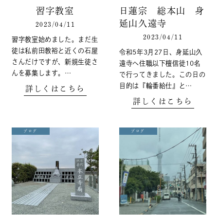
習字教室
日蓮宗 総本山 身
延山久遠寺
2023/04/11
2023/04/11
習字教室始めました。まだ生
徒は私前田教裕と近くの石屋
令和5年3月27日、身延山久
さんだけですが、新規生徒さ
遠寺へ住職以下檀信徒10名
んを募集します。…
で行ってきました。この日の
目的は『輪番給仕』と…
詳しくはこちら
詳しくはこちら
ブログ
ブログ