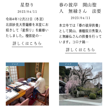
星祭り
春の彼岸 開山聖
人 無縁さん 法要
2023/04/11
2023/04/11
令和4年12月22日（冬至）
北辰妙見大菩薩様を本堂にお
本立寺では「春の彼岸供養」
招きして「星祭り」を厳修い
として開山、善種院日秀聖人
たしました。檀信徒の…
と無縁仏さんの供養を行って
います。コロナ禍…
詳しくはこちら
詳しくはこちら
ブログ
ブログ