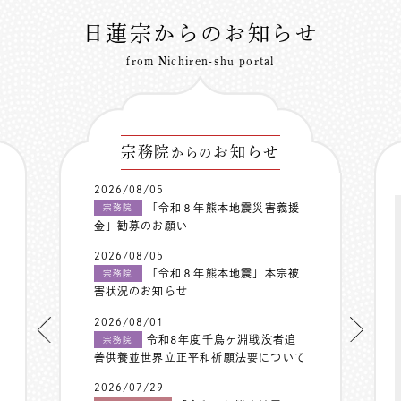
日蓮宗からのお知らせ
from Nichiren-shu portal
宗務院
お知らせ
からの
2026/08/05
「令和８年熊本地震災害義援
宗務院
金」勧募のお願い
2026/08/05
「令和８年熊本地震」本宗被
宗務院
害状況のお知らせ
2026/08/01
令和8年度千鳥ヶ淵戦没者追
宗務院
善供養並世界立正平和祈願法要について
2026/07/29