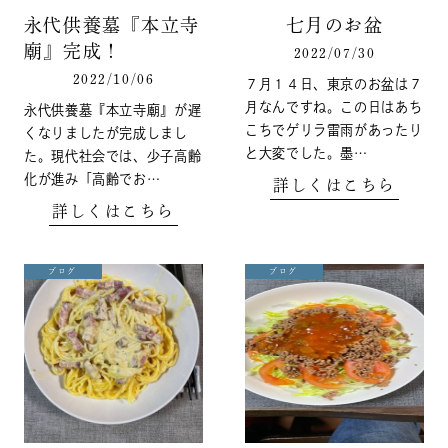
永代供養墓『本立寺
七月のお盆
廟』完成！
2022/07/30
2022/10/06
７月１４日、東京のお盆は７
月なんですね。この日はあち
永代供養墓『本立寺廟』が遅
こちでゲリラ雷雨があったり
くなりましたが完成しまし
と大変でした。墨…
た。現代社会では、少子高齢
化が進み「高齢でお…
詳しくはこちら
詳しくはこちら
ブログ
ブログ