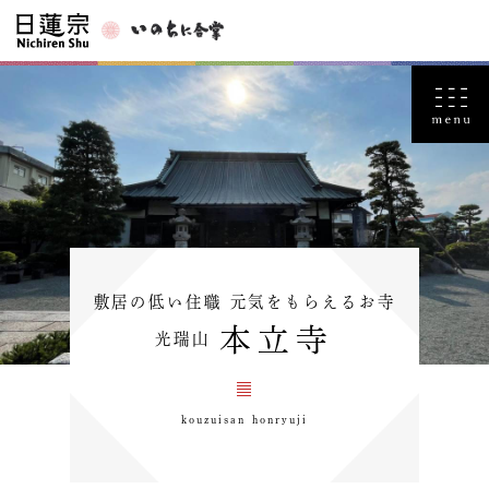
敷居の低い住職 元気をもらえるお寺
本立寺
光瑞山
kouzuisan honryuji