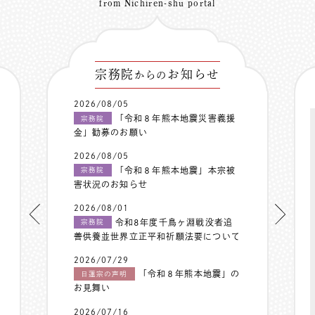
from Nichiren-shu portal
宗務院
お知らせ
からの
2026/08/05
「令和８年熊本地震災害義援
宗務院
金」勧募のお願い
2026/08/05
「令和８年熊本地震」本宗被
宗務院
害状況のお知らせ
2026/08/01
令和8年度千鳥ヶ淵戦没者追
宗務院
善供養並世界立正平和祈願法要について
2026/07/29
「令和８年熊本地震」の
日蓮宗の声明
お見舞い
2026/07/16