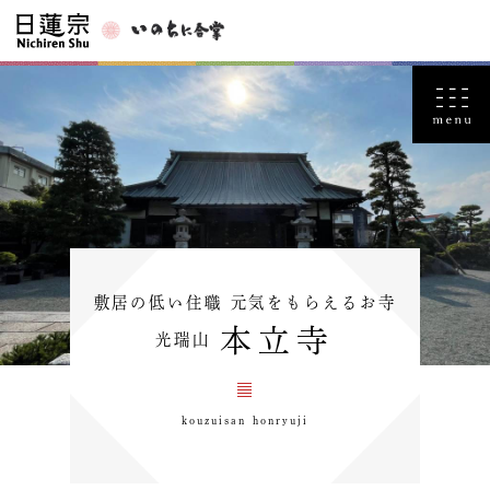
敷居の低い住職 元気をもらえるお寺
本立寺
光瑞山
kouzuisan honryuji