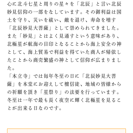
心に北斗七星と周りの星々を「北辰」と言い北辰
妙見信仰の一部をなしています。その御利益は国
土を守り、災いを祓い、敵を退け、寿命を増す
「北辰妙見大菩薩」として崇められてきました。
また「妙見」とはよく見通すという意味があり、
北極星が航海の目印となることから海上安全の神
として、海上貿易で利益を得ていた商人が帰依し
たことから商売繁盛の神として信仰が広まりまし
た。
「本立寺」では毎年冬至の日に「北辰妙見大菩
薩」を本堂にお迎えして檀信徒、地域の皆様から
の祈願を頂き「星祭り」の法要を行っています。
冬至は一年で最も長く夜空に輝く北極星を見るこ
とが出来る日なのです。