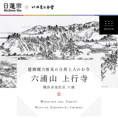
健脚剛力無双の日荷上人のお寺
六浦山 上行寺
横浜市金沢区 六浦
Mutsu-ura san, Jogyoji
Mutsu-ura, Kanazawa-ku, Yokohama