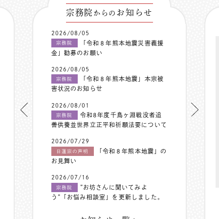
宗務院
お知らせ
からの
2026/08/05
「令和８年熊本地震災害義援
宗務院
金」勧募のお願い
2026/08/05
「令和８年熊本地震」本宗被
宗務院
害状況のお知らせ
2026/08/01
令和8年度千鳥ヶ淵戦没者追
宗務院
善供養並世界立正平和祈願法要について
2026/07/29
「令和８年熊本地震」の
日蓮宗の声明
お見舞い
2026/07/16
”お坊さんに聞いてみよ
宗務院
う”「お悩み相談室」を更新しました。