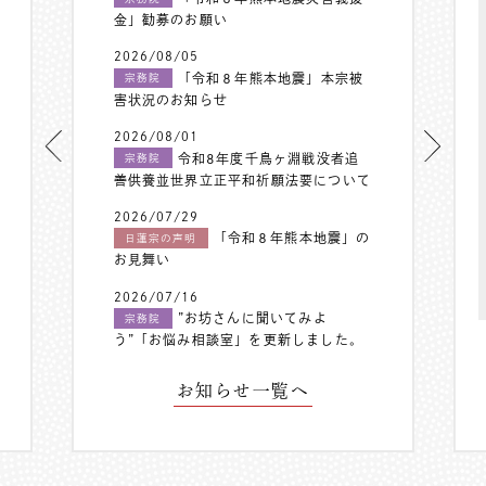
金」勧募のお願い
2026/08/05
「令和８年熊本地震」本宗被
宗務院
害状況のお知らせ
2026/08/01
令和8年度千鳥ヶ淵戦没者追
宗務院
善供養並世界立正平和祈願法要について
2026/07/29
「令和８年熊本地震」の
日蓮宗の声明
お見舞い
2026/07/16
”お坊さんに聞いてみよ
宗務院
う”「お悩み相談室」を更新しました。
お知らせ一覧へ