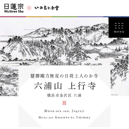
健脚剛力無双の日荷上人のお寺
六浦山 上行寺
横浜市金沢区 六浦
Mutsu-ura san, Jogyoji
Mutsu-ura, Kanazawa-ku, Yokohama