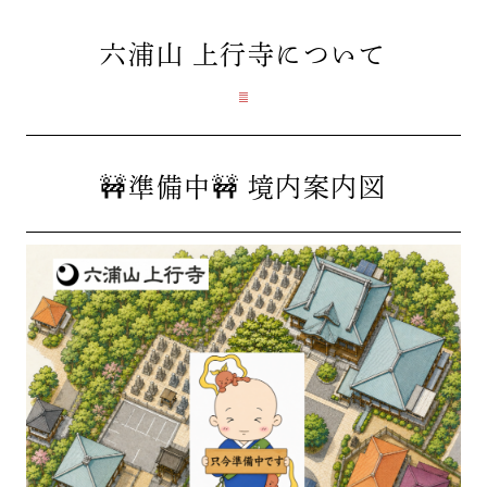
六浦山 上行寺
について
🚧準備中🚧 境内案内図