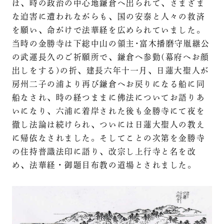
は、時の政治の中心地鎌倉へ出られて、さまざま
な迫害に遭われながらも、国の安泰と人々の救済
を願い、命がけで法華経を広められていました。
当時の金勝寺は下総中山の領主･富木播磨守胤継公
の武運長久のご祈願所で、鎌倉へ参勤(幕府へお顔
出しをする)の折、建長六年十一月、日蓮大聖人が
房州二子の浦より再び鎌倉へお戻りになる船に同
船なされ、時の経つままに佛法についてお語りあ
いになり、六浦に着岸された後も金勝寺にて夜を
徹し法論は続けられ、ついには日蓮大聖人の教え
に帰依なされました。そしてことの次第を金勝寺
の住持普識法印に語り、改宗し上行寺と名を改
め、法華経・御題目布教の道場とされました。