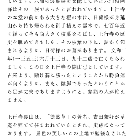
ています。六浦の渡船場を支配していた六浦得阿
弥はその一族であったと言われています。上行寺
の本堂の前にある大きな榧の木は、日荷様が身延
山から持ち帰られた御手植えの霊木で、七百年近
く経って今も尚大きく枝葉をのばし、上行寺の歴
史を眺めてきました。その枝葉の下に、温かく包
まれるように、日荷様のお墓があります。 文和二
年(一三五三)六月十三日、九十二歳で亡くなられ
ました。この日を上行寺の開山忌としています。
古来より、賭け碁に勝ったということから勝負運
が向くように、また、健脚であったということか
ら足が丈夫でありますようにと、参詣の人が絶え
ません。
上行寺裏山は、「徒然草」の著者、吉田兼好が草
庵を建てて住まわれていたとされ、史跡になって
おります。 景色の美しいこの土地で勉強なされた