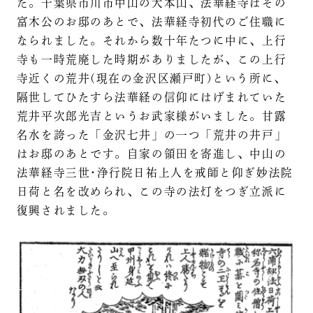
た。千葉県市川市中山の大本山、法華経寺はその
富木公のお邸のあとで、法華経寺初代のご住職に
なられました。それから数十年たつに中に、上行
寺も一時荒廃した時期がありましたが、この上行
寺近くの荒井(現在の金沢区瀬戸町)という所に、
隔世してひたすら法華経の信仰にはげまれていた
荒井平次郎光吉というお武家様がいました。甘露
名水を誇った「金沢七井」の一つ「荒井の井戸」
はお邸のあとです。自家の領田を寄進し、中山の
法華経寺三世･浄行院日祐上人を戒師と仰ぎ妙法院
日荷と名を改められ、この寺の法灯をつぎ立派に
復興されました。