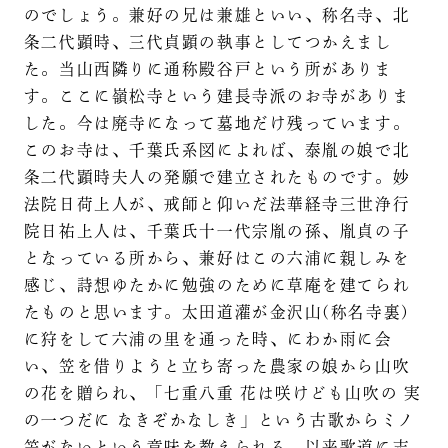
のでしょう。兼好の兄は兼雄といい、称名寺、北
条二代顕時、三代貞顕の執事としてつかえまし
た。当山西隣りに通称殿谷戸という所がありま
す。ここに嶺松寺という建長寺派のお寺がありま
した。今は廃寺になって墓地だけ残っています。
このお寺は、千葉氏系図によれば、泰胤の娘で北
条二代顕時夫人の発願で建立されたものです。妙
法院日荷上人が、戒師と仰いだ法華経寺三世浄行
院日祐上人は、千葉氏十一代宗胤の孫、胤貞の子
となっている所から、兼好はこの六浦に親しみを
感じ、詩想ゆたかに勉強のために草庵を建てられ
たものと思います。太田道灌が金沢山(称名寺裏)
に狩をして六浦の里を通った時、にわか雨に会
い、笠を借りようと立ち寄った農家の娘から山吹
の花を贈られ、「七重八重 花は咲けども山吹の 実
の一つだに なきぞかなしき」という古歌からミノ
笠がないという意味を教えられる、以来歌道に志