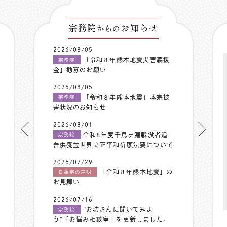
宗務院
お知らせ
からの
2026/08/05
「令和８年熊本地震災害義援
宗務院
金」勧募のお願い
2026/08/05
「令和８年熊本地震」本宗被
宗務院
害状況のお知らせ
2026/08/01
令和8年度千鳥ヶ淵戦没者追
宗務院
善供養並世界立正平和祈願法要について
2026/07/29
「令和８年熊本地震」の
日蓮宗の声明
お見舞い
2026/07/16
”お坊さんに聞いてみよ
宗務院
う”「お悩み相談室」を更新しました。