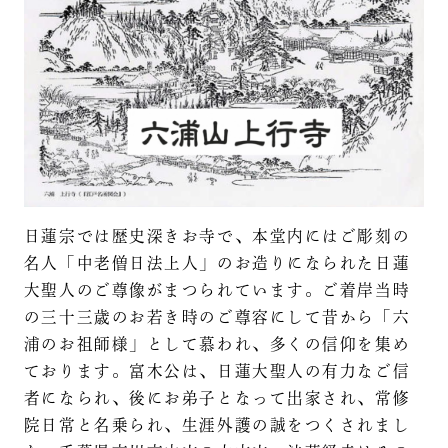
日蓮宗では歴史深きお寺で、本堂内にはご彫刻の
名人「中老僧日法上人」のお造りになられた日蓮
大聖人のご尊像がまつられています。ご着岸当時
の三十三歳のお若き時のご尊容にして昔から「六
浦のお祖師様」として慕われ、多くの信仰を集め
ております。富木公は、日蓮大聖人の有力なご信
者になられ、後にお弟子となって出家され、常修
院日常と名乗られ、生涯外護の誠をつくされまし