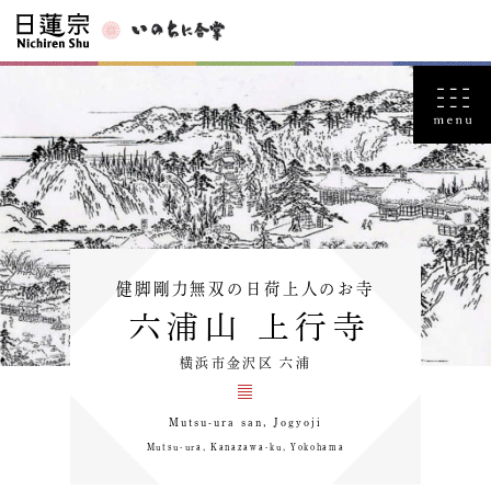
健脚剛力無双の日荷上人のお寺
六浦山 上行寺
横浜市金沢区 六浦
Mutsu-ura san, Jogyoji
Mutsu-ura, Kanazawa-ku, Yokohama