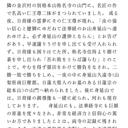
隣の金沢村の別格本山称名寺の山門に、名匠の作
で名高い仁王尊二体がまつられていました。 或る
夜、日荷様の霊夢にその仁王尊が現れ、「汝の強
い信心と健脚にゆだねて法華経のお山身延山へ連
れゆけよ、必ず身延山の護伸とならん」とお告げ
があり、早速譲りうけを申し出ても受け入れられ
ず、日荷様も困りはてた所、称名寺住持より賭け
碁を申し出られ「吾れ敗をとらば譲らむ」とのこ
とで、やむを得ず領田をかけて勝負をなされ、二
勝一敗で勝ちをしめ、一夜の中に身延山久遠寺(山
梨県南巨摩郡、日蓮大聖人のお墓のある日蓮宗の
総本山)の山門へ納められました。後に身延山で
は、日荷様の御尊像も一緒に祀られ、何れも現存
しております。 身延山にも、法華経寺にも巨額
の寄進を度々なされ、非常な経済力と信仰心の篤
いお方でありましたことは、両寺の記録に残され