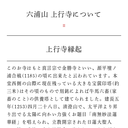
六浦山 上行寺
について
上行寺縁起
このお寺はもと真言宗で金勝寺といい、源平壇ノ
浦合戦(1185)の頃に出来たと云われています。本
堂西側の山際に現在残っている大きな宝篋印塔(約
三米)はその頃のもので刻銘によれば牛馬六畜(家
畜のこと)の供養塔として建てられました。建長五
年(1253)四月二十八日、清澄山で、太平洋より昇
り出でる太陽に向かい力強くお題目「南無妙法蓮
華経」を唱えられ、立教開宗された日蓮大聖人