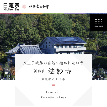
八王子城跡の自然に抱かれたお寺
法妙寺
神蔵山
東京都八王子市
houmyouji
Hachiouji-city,Tokyo