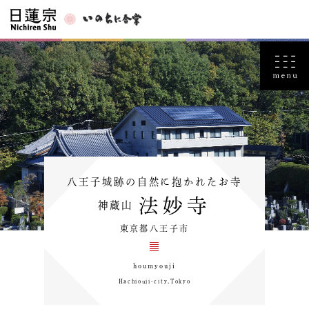
八王子城跡の自然に抱かれたお寺
法妙寺
神蔵山
東京都八王子市
houmyouji
Hachiouji-city,Tokyo