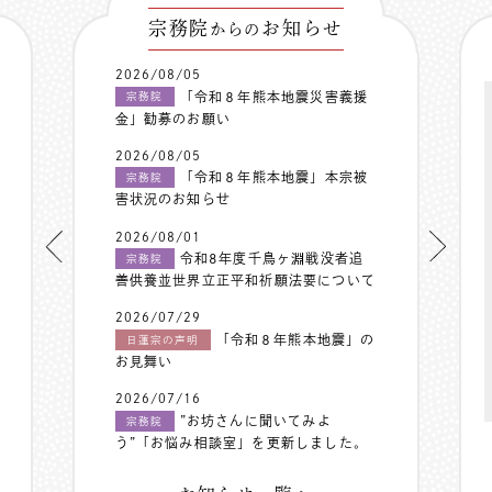
宗務院
お知らせ
からの
2026/08/05
「令和８年熊本地震災害義援
宗務院
金」勧募のお願い
2026/08/05
「令和８年熊本地震」本宗被
宗務院
害状況のお知らせ
2026/08/01
令和8年度千鳥ヶ淵戦没者追
宗務院
善供養並世界立正平和祈願法要について
2026/07/29
「令和８年熊本地震」の
日蓮宗の声明
お見舞い
2026/07/16
”お坊さんに聞いてみよ
宗務院
う”「お悩み相談室」を更新しました。