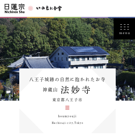
八王子城跡の自然に抱かれたお寺
法妙寺
神蔵山
東京都八王子市
houmyouji
Hachiouji-city,Tokyo