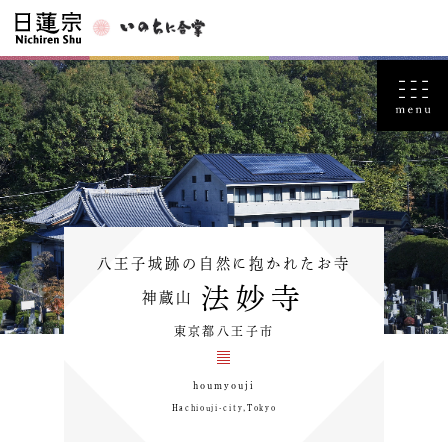
八王子城跡の自然に抱かれたお寺
法妙寺
神蔵山
東京都八王子市
houmyouji
Hachiouji-city,Tokyo