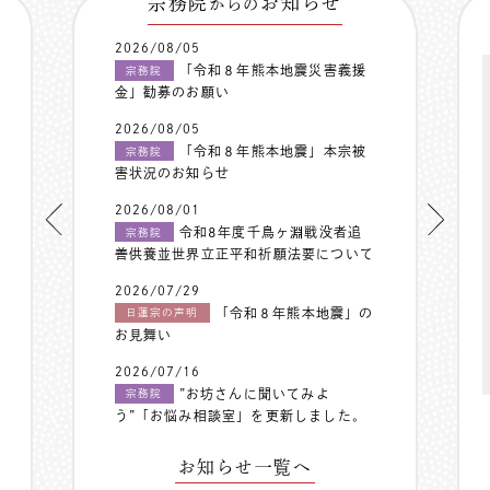
宗務院
お知らせ
からの
2026/08/05
「令和８年熊本地震災害義援
宗務院
金」勧募のお願い
2026/08/05
「令和８年熊本地震」本宗被
宗務院
害状況のお知らせ
2026/08/01
令和8年度千鳥ヶ淵戦没者追
宗務院
善供養並世界立正平和祈願法要について
2026/07/29
「令和８年熊本地震」の
日蓮宗の声明
お見舞い
2026/07/16
”お坊さんに聞いてみよ
宗務院
う”「お悩み相談室」を更新しました。
お知らせ一覧へ