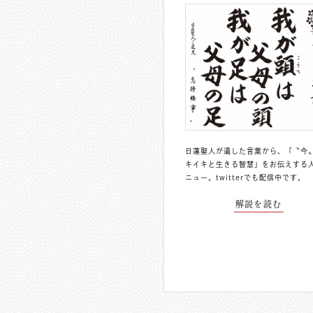
日蓮聖人が遺した言葉から、「〝今
キイキと生きる智慧」をお伝えする
ニュー。
twitterでも配信中
です。
解説を読む