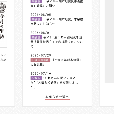
「令和８年熊本地震災害義援
宗務院
金」勧募のお願い
2026/08/05
「令和８年熊本地震」本宗被
宗務院
害状況のお知らせ
2026/08/01
令和8年度千鳥ヶ淵戦没者追
宗務院
善供養並世界立正平和祈願法要につい
て
〟をイ
2026/07/29
人気メ
「令和８年熊本地震」
日蓮宗の声明
のお見舞い
2026/07/16
”お坊さんに聞いてみよ
宗務院
う”「お悩み相談室」を更新しまし
た。
お知らせ一覧へ