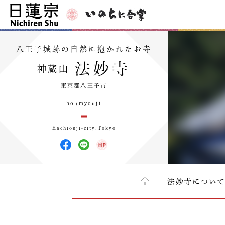
八王子城跡の自然に抱かれたお寺
法妙寺
神蔵山
東京都八王子市
houmyouji
Hachiouji-city,Tokyo
法妙寺につい