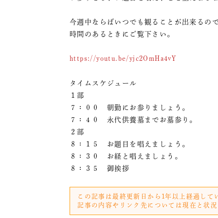
今週中ならばいつでも観ることが出来るの
時間のあるときにご覧下さい。
https://youtu.be/yjc2OmHa4vY
タイムスケジュール
１部
７：００ 朝勤にお参りましょう。
７：４０ 永代供養墓までお墓参り。
２部
８：１５ お題目を唱えましょう。
８：３０ お経と唱えましょう。
８：３５ 御挨拶
この記事は最終更新日から1年以上経過して
記事の内容やリンク先については現在と状況