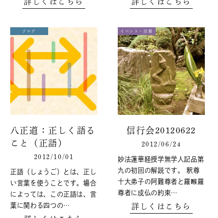
詳しくはこちら
詳しくはこちら
ブログ
イベント・活動
八正道：正しく語る
信行会20120622
こと（正語）
2012/06/24
2012/10/01
妙法蓮華経授学無学人記品第
九の初回の解説です。 釈尊
正語（しょうご）とは、正し
十大弟子の阿難尊者と羅睺羅
い言葉を使うことです。場合
尊者に成仏の約束…
によっては、この正語は、言
葉に関わる四つの…
詳しくはこちら