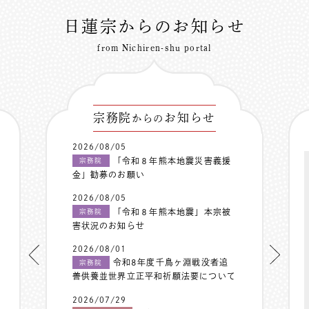
日蓮宗からのお知らせ
from Nichiren-shu portal
宗務院
お知らせ
からの
2026/08/05
「令和８年熊本地震災害義援
宗務院
金」勧募のお願い
2026/08/05
「令和８年熊本地震」本宗被
宗務院
害状況のお知らせ
2026/08/01
令和8年度千鳥ヶ淵戦没者追
宗務院
善供養並世界立正平和祈願法要について
2026/07/29