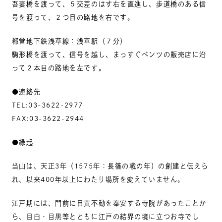
吾妻橋を渡って、５交差のはす右を直進し、歩道橋のある信
号を渡って、２つ目の路地を右です。
都営地下鉄浅草線：浅草駅（７分）
駒形橋を渡って、信号を越し、まっすぐベンツの販売店に沿
って２本目の路地を左です。
●連絡先
TEL:03-3622-2977
FAX:03-3622-2944
●縁起
当山は、天正3年（1575年：長篠の戦の年）の創建と伝えら
れ、以来400年以上にわたり場所を変えていません。
江戸期には、門前に目黄不動を奉安する寺院があったことか
ら、目白・目黒等とともに江戸の結界の境に立つお寺でし