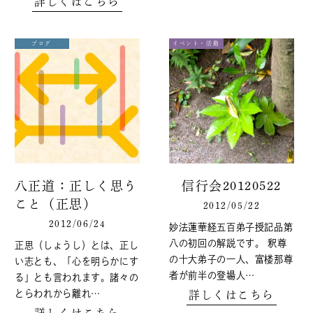
詳しくはこちら
ブログ
イベント・活動
八正道：正しく思う
信行会20120522
こと（正思）
2012/05/22
2012/06/24
妙法蓮華経五百弟子授記品第
八の初回の解説です。 釈尊
正思（しょうし）とは、正し
の十大弟子の一人、富楼那尊
い志とも、「心を明らかにす
者が前半の登場人…
る」とも言われます。諸々の
とらわれから離れ…
詳しくはこちら