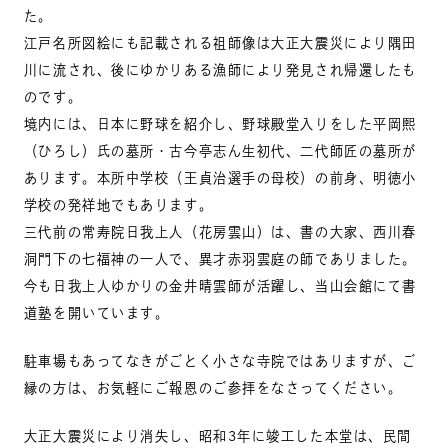
た。
江戸名所図絵にも記載される祖師像は大正大震災により隅田
川に流され、後にゆかりある漁師により発見され帰還したも
のです。
境内には、日本に野球を紹介し、野球殿堂入りをした平岡煕
（ひろし）氏の墓所・古今亭志ん生初代、二代師匠の墓所が
あります。本所中学校（王貞治選手の母校）の前身、明徳小
学校の発祥地でもあります。
三代前の常寿院日我上人（花房雲山）は、書の大家、西川春
洞門下の七福神の一人で、異才赤羽雲庭の師でありました。
今も日我上人ゆかりの金井晴雲師が活躍し、当山会館にて書
道塾を開いています。
駐車場もあってなきがごとく小さな寺院ではありますが、ご
縁の方は、お気軽にご報恩のご参拝をなさってください。
大正大震災により消失し、昭和3年に竣工した本堂は、民間