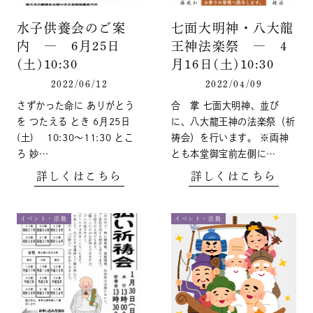
水子供養会のご案
七面大明神・八大龍
内 ― 6月25日
王神法楽祭 ― 4
(土)10:30
月16日(土)10:30
2022/06/12
2022/04/09
さずかった命に ありがとう
合 掌 七面大明神、並び
を つたえる とき 6月25日
に、八大龍王神の法楽祭（祈
(土) 10:30～11:30 とこ
祷会）を行います。 ※両神
ろ 妙…
とも本堂御宝前左側に…
詳しくはこちら
詳しくはこちら
イベント・活動
イベント・活動