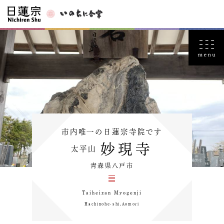
市内唯一の日蓮宗寺院です
妙現寺
太平山
青森県八戸市
Taiheizan Myogenji
Hachinohe-shi,Aomori