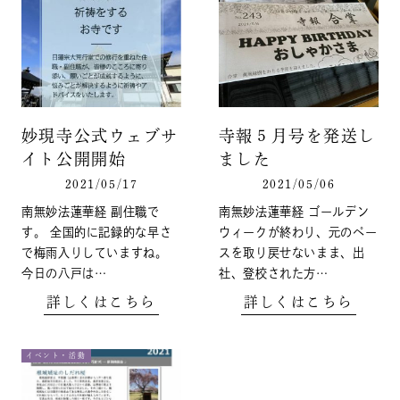
妙現寺公式ウェブサ
寺報５月号を発送し
イト公開開始
ました
2021/05/17
2021/05/06
南無妙法蓮華経 副住職で
南無妙法蓮華経 ゴールデン
す。 全国的に記録的な早さ
ウィークが終わり、元のペー
で梅雨入りしていますね。
スを取り戻せないまま、出
今日の八戸は…
社、登校された方…
詳しくはこちら
詳しくはこちら
イベント・活動