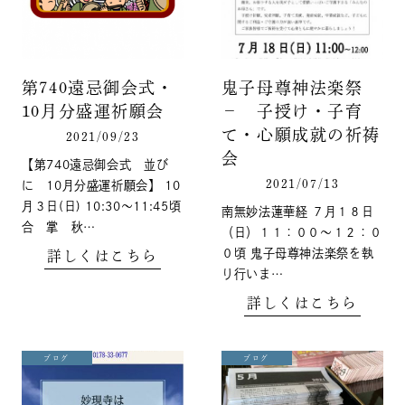
第740遠忌御会式・
鬼子母尊神法楽祭
10月分盛運祈願会
－ 子授け・子育
て・心願成就の祈祷
2021/09/23
会
【第740遠忌御会式 並び
2021/07/13
に 10月分盛運祈願会】 10
月３日(日) 10:30～11:45頃
南無妙法蓮華経 ７月１８日
合 掌 秋…
（日）１１：００～１２：０
０頃 鬼子母尊神法楽祭を執
詳しくはこちら
り行いま…
詳しくはこちら
ブログ
ブログ