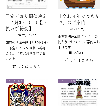
予定どおり開催決定
「令和４年はつもう
― 1月30日(日)【厄
で」のご案内
払い祈祷会】
2021/12/30
2022/01/27
南無妙法蓮華経 令和４年の
初もうでについてご案内申し
南無妙法蓮華経 1月30日(日)
上げます。 －－－－－－－
に予定している 厄払い祈祷
－－－ ■12月31…
会 は、予定どおり開催する
ことを…
詳しくはこちら
詳しくはこちら
イベント・活動
イベント・活動