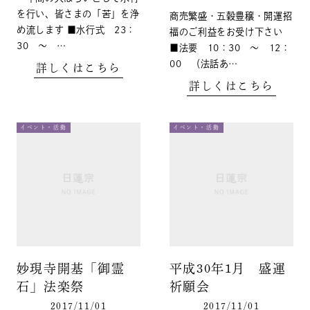
を行い、皆さまの「苦」を浄
商売繁盛・五穀豊穣・開運招
め流します ■水行式 23：
福のご利益をお受け下さい
30 ～ …
■法要 10：30 ～ 12：
00 （法話あ…
詳しくはこちら
詳しくはこちら
イベント・活動
イベント・活動
妙現寺開基「御霊
平成30年1月 盛運
石」法楽祭
祈願会
2017/11/01
2017/11/01