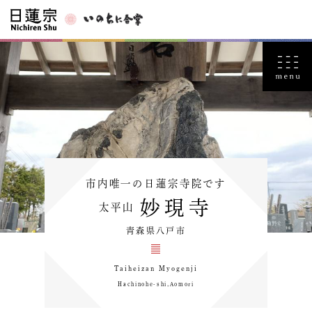
市内唯一の日蓮宗寺院です
妙現寺
太平山
青森県八戸市
Taiheizan Myogenji
Hachinohe-shi,Aomori