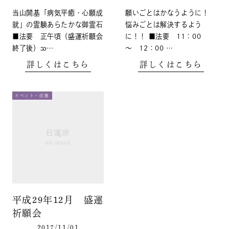
当山開基「病気平癒・心願成
願いごとはかなうように！
就」の霊験あらたかな御霊石
悩みごとは解決するよう
■法要 正午頃（盛運祈願会
に！！ ■法要 11：00
終了後）ᦉ…
～ 12：00 …
詳しくはこちら
詳しくはこちら
イベント・活動
平成29年12月 盛運
祈願会
2017/11/01