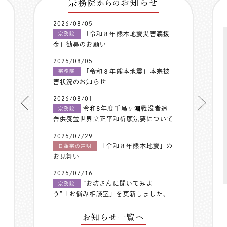
宗務院
お知らせ
からの
2026/08/05
「令和８年熊本地震災害義援
宗務院
金」勧募のお願い
2026/08/05
「令和８年熊本地震」本宗被
宗務院
害状況のお知らせ
2026/08/01
令和8年度千鳥ヶ淵戦没者追
宗務院
善供養並世界立正平和祈願法要について
2026/07/29
「令和８年熊本地震」の
日蓮宗の声明
お見舞い
2026/07/16
”お坊さんに聞いてみよ
宗務院
う”「お悩み相談室」を更新しました。
お知らせ一覧へ