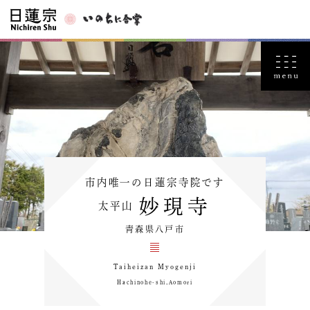
市内唯一の日蓮宗寺院です
妙現寺
太平山
青森県八戸市
Taiheizan Myogenji
Hachinohe-shi,Aomori