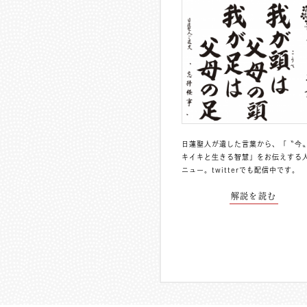
日蓮聖人が遺した言葉から、「〝今
キイキと生きる智慧」をお伝えする
ニュー。
twitterでも配信中
です。
解説を読む