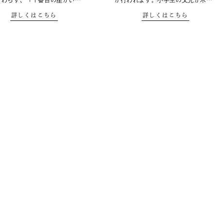
かわらず、「１番目の座がい…
が行われます。小学生の父兄が木…
詳しくはこちら
詳しくはこちら