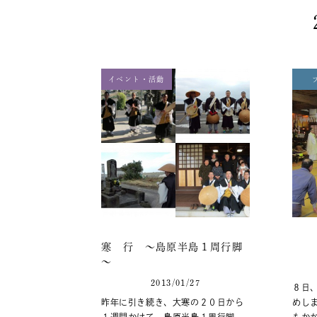
イベント・活動
寒 行 ～島原半島１周行脚
～
2013/01/27
８日
昨年に引き続き、大寒の２０日から
めし