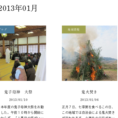
2013年01月
ブログ
地域情報
鬼子母神 大祭
鬼火焚き
2013/01/10
2013/01/06
、本年度の鬼子母神大祭をお勤
正月７日、七草粥を食べるこの日、
ました。午前１０時から開始に
この地域では自治会による鬼火焚き