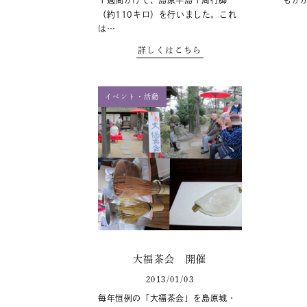
１週間かけて、島原半島１周行脚
もか
（約110キロ）を行いました。これ
は…
詳しくはこちら
イベント・活動
大福茶会 開催
2013/01/03
毎年恒例の「大福茶会」を島原城・