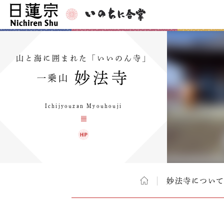
山と海に囲まれた「いいのん寺」
妙法寺
一乗山
Ichijyouzan Myouhouji
妙法寺につい