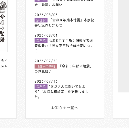
金」勧募のお願い
2026/08/05
「令和８年熊本地震」本宗被
宗務院
害状況のお知らせ
2026/08/01
令和8年度千鳥ヶ淵戦没者追
宗務院
善供養並世界立正平和祈願法要につい
て
〟をイ
2026/07/29
人気メ
「令和８年熊本地震」
日蓮宗の声明
のお見舞い
2026/07/16
”お坊さんに聞いてみよ
宗務院
う”「お悩み相談室」を更新しまし
た。
お知らせ一覧へ