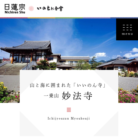
山と海に囲まれた「いいのん寺」
妙法寺
一乗山
Ichijyouzan Myouhouji