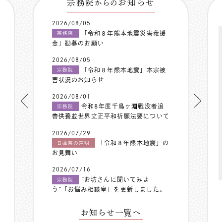
宗務院
お知らせ
からの
2026/08/05
「令和８年熊本地震災害義援
宗務院
金」勧募のお願い
2026/08/05
「令和８年熊本地震」本宗被
宗務院
害状況のお知らせ
2026/08/01
令和8年度千鳥ヶ淵戦没者追
宗務院
善供養並世界立正平和祈願法要について
2026/07/29
「令和８年熊本地震」の
日蓮宗の声明
お見舞い
2026/07/16
”お坊さんに聞いてみよ
宗務院
う”「お悩み相談室」を更新しました。
お知らせ一覧へ