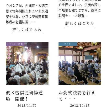
めを行いました。供養の際に
今月２７日、西海市・大徳寺
卒塔婆を建てますが、簡単に
様で毎年開催されている交通
説明を・・お釈迦…
安全祈願、並びに交通事故殉
難者の慰霊法要、…
詳しくはこちら
詳しくはこちら
イベント・活動
ブログ
教区檀信徒研修道
お会式法要を終え
場 開催！
て・・・
2012/11/22
2012/11/13