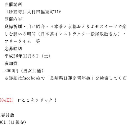
開催場所
『妙宣寺』大村市福重町116
開催内容
良縁祈願・自己紹介・日本茶と京都おとりよせスイーツで楽
しむ憩いの時間（日本茶インストラクター松尾政敏さん）・
フリータイム 等
応募締切
平成26年12月6日（土）
参加費
2000円（男女共通）
※詳細はfacebookで「長崎県日蓮宗青年会」を検索してくだ
60eEIi
⇇ここをクリック！
事業委員会
861（日親寺）