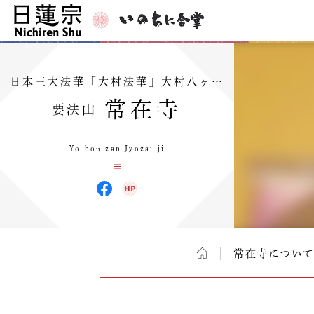
日本三大法華「大村法華」大村八ヶ…
常在寺
要法山
Yo-bou-zan Jyozai-ji
常在寺につい