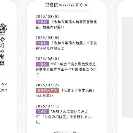
宗務院
お知らせ
からの
2026/08/05
「令和８年熊本地震災害義援
宗務院
金」勧募のお願い
2026/08/05
「令和８年熊本地震」本宗被
宗務院
害状況のお知らせ
2026/08/01
令和8年度千鳥ヶ淵戦没者追
宗務院
善供養並世界立正平和祈願法要につい
て
〟をイ
2026/07/29
人気メ
「令和８年熊本地震」
日蓮宗の声明
のお見舞い
2026/07/16
”お坊さんに聞いてみよ
宗務院
う”「お悩み相談室」を更新しまし
た。