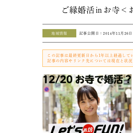
ご縁婚活㏌お寺＜
地域情報
記事公開日：
2014年11月26日
この記事は最終更新日から1年以上経過して
記事の内容やリンク先については現在と状況