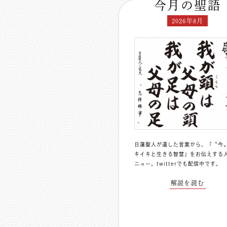
今月の聖語
2026年8月
日蓮聖人が遺した言葉から、「〝今
キイキと生きる智慧」をお伝えする
ニュー。
twitterでも配信中
です。
解説を読む