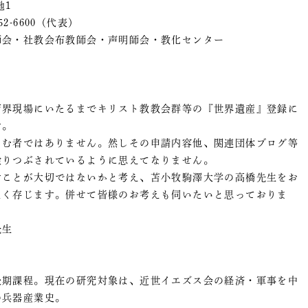
地1
-52-6600（代表）
師会・社教会布教師会・声明師会・教化センター
育界現場にいたるまでキリスト教教会群等の『世界遺産』登録に
す。
さむ者ではありません。然しその申請内容他、関連団体ブログ等
塗りつぶされているように思えてなりません。
すことが大切ではないかと考え、苫小牧駒澤大学の高橋先生をお
たく存じます。併せて皆様のお考えも伺いたいと思っておりま
先生
後期課程。現在の研究対象は、近世イエズス会の経済・軍事を中
の兵器産業史。