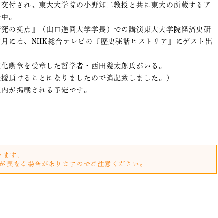
交付され、東大大学院の小野知二教授と共に東大の所蔵するア
行中。
研究の拠点』（山口進同大学学長）での講演東大大学院経済史研
月には、NHK総合テレビの『歴史秘話ヒストリア』にゲスト出
文化勲章を受章した哲学者・西田幾太郎氏がいる。
後援頂けることになりましたので追記致しました。）
案内が掲載される予定です。
います。
が異なる場合がありますのでご注意ください。