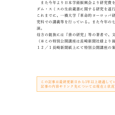
また今年より日本学術振興会より研究費を
ダム・スミスの生前蔵書に関する研究を遂
これまでに、一橋大学『革命的ヨーロッパ
究科での講義等を行っている。また今年の七
演。
母方の親族には『善の研究』等の著者で、
（※この特別公開講座は長崎新聞社様より
１２／１長崎新聞紙上にて特別公開講座の
この記事は最終更新日から1年以上経過して
記事の内容やリンク先については現在と状況