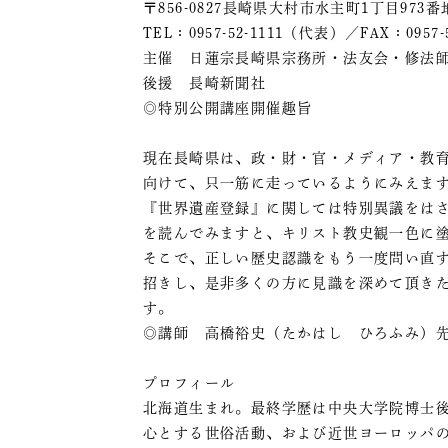
〒856-0827長崎県大村市水主町1丁目973番
TEL：0957-52-1111（代表）／FAX：0957
主催 日蓮宗長崎県宗務所・法友会・修法
後援 長崎新聞社
◎特別公開講座開催趣旨
現在長崎県は、政・財・官・メディア・教
向けて、只一筋に走っているようにみえま
『世界遺産登録』に関しては特別異議をは
を読んでみますと、キリスト教史観一色に
そこで、正しい歴史認識をもう一度問い直
招きし、是非多くの方に見識を深めて頂き
す。
◎講師 高橋裕史（たかはし ひろふみ）
プロフィール
北海道生まれ。最終学歴は中央大学院博士
心とする世俗活動、および近世ヨーロッパ