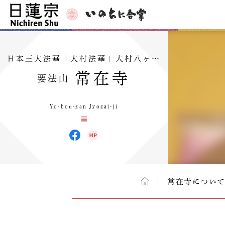
日本三大法華「大村法華」大村八ヶ…
常在寺
要法山
Yo-bou-zan Jyozai-ji
常在寺につい