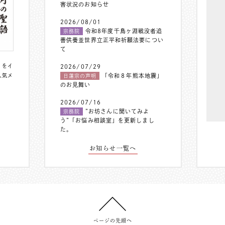
害状況のお知らせ
2026/08/01
令和8年度千鳥ヶ淵戦没者追
宗務院
善供養並世界立正平和祈願法要につい
て
〟をイ
2026/07/29
人気メ
「令和８年熊本地震」
日蓮宗の声明
のお見舞い
2026/07/16
”お坊さんに聞いてみよ
宗務院
う”「お悩み相談室」を更新しまし
た。
お知らせ一覧へ
ページの先頭へ