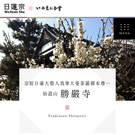
宗祖日蓮大聖人真筆大曼荼羅御本尊…
勝嚴寺
仙道山
Sendousan Shougonji