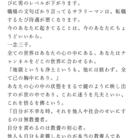
びに男のレベルが下がります。
職場の文句ばかり言ってるサラリーマンは、転職
するたび待遇が悪くなります。
今のあなたに起きてることは、今のあなたにちょ
うどいいから。
一念三千。
全ての世界はあなたの心の中にある。あなたはチ
ャンネルをどこの世界に合わせるか。
『地獄というも浄土というも、他には候わず。全
て己の胸中にあり。』
あなたの心の中の状態をまるで鏡のように映し出
すのが世の中であり、これに迷うを凡夫といい、
これを悟るを佛という。
『自分が不幸な時、それを他人や社会のせいにす
るのは無教養者。
自分を責めるのは教養の初心者。
他人も自分も非難しないのが本当の教養人であ