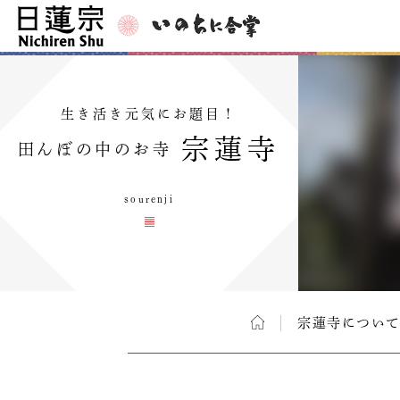
生き活き元気にお題目！
宗蓮寺
田んぼの中のお寺
sourenji
宗蓮寺につい