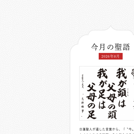
今月の聖語
2026年8月
日蓮聖人が遺した言葉から、「〝今