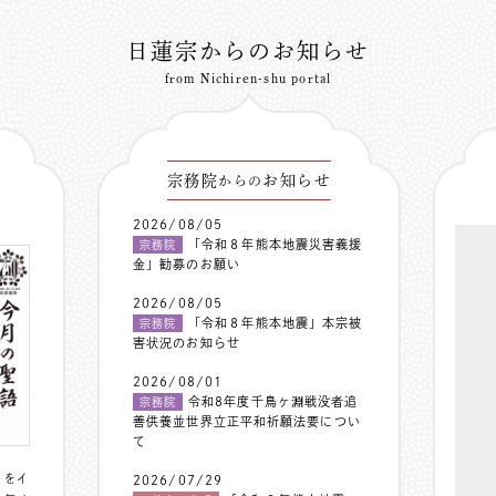
日蓮宗からのお知らせ
from Nichiren-shu portal
宗務院
お知らせ
からの
2026/08/05
「令和８年熊本地震災害義援
宗務院
金」勧募のお願い
2026/08/05
「令和８年熊本地震」本宗被
宗務院
害状況のお知らせ
2026/08/01
令和8年度千鳥ヶ淵戦没者追
宗務院
善供養並世界立正平和祈願法要につい
て
〟をイ
2026/07/29