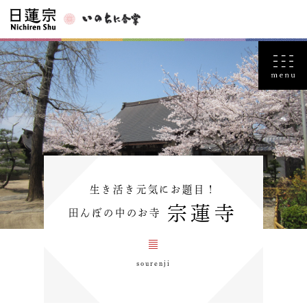
生き活き元気にお題目！
宗蓮寺
田んぼの中のお寺
sourenji