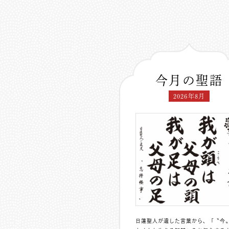
今月の聖語
2026年8月
日蓮聖人が遺した言葉から、「〝今