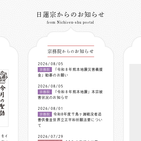
日蓮宗からのお知らせ
from Nichiren-shu portal
宗務院
お知らせ
からの
2026/08/05
「令和８年熊本地震災害義援
宗務院
金」勧募のお願い
2026/08/05
「令和８年熊本地震」本宗被
宗務院
害状況のお知らせ
2026/08/01
令和8年度千鳥ヶ淵戦没者追
宗務院
善供養並世界立正平和祈願法要につい
て
〟をイ
2026/07/29