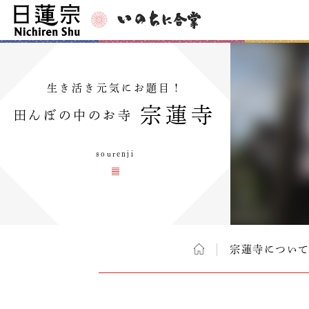
生き活き元気にお題目！
宗蓮寺
田んぼの中のお寺
sourenji
宗蓮寺につい