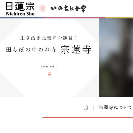
生き活き元気にお題目！
宗蓮寺
田んぼの中のお寺
sourenji
宗蓮寺につい