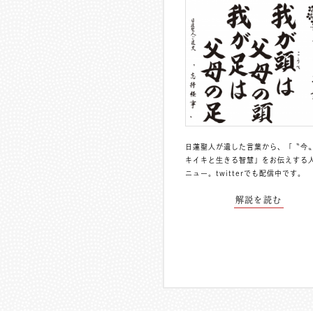
日蓮聖人が遺した言葉から、「〝今
キイキと生きる智慧」をお伝えする
ニュー。
twitterでも配信中
です。
解説を読む