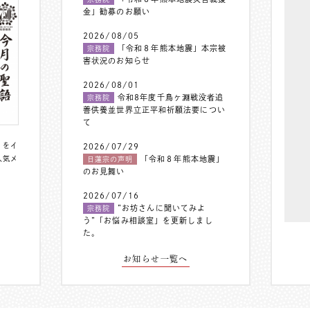
金」勧募のお願い
2026/08/05
「令和８年熊本地震」本宗被
宗務院
害状況のお知らせ
2026/08/01
令和8年度千鳥ヶ淵戦没者追
宗務院
善供養並世界立正平和祈願法要につい
て
〟をイ
2026/07/29
人気メ
「令和８年熊本地震」
日蓮宗の声明
のお見舞い
2026/07/16
”お坊さんに聞いてみよ
宗務院
う”「お悩み相談室」を更新しまし
た。
お知らせ一覧へ