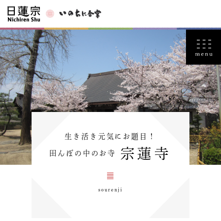
生き活き元気にお題目！
宗蓮寺
田んぼの中のお寺
sourenji