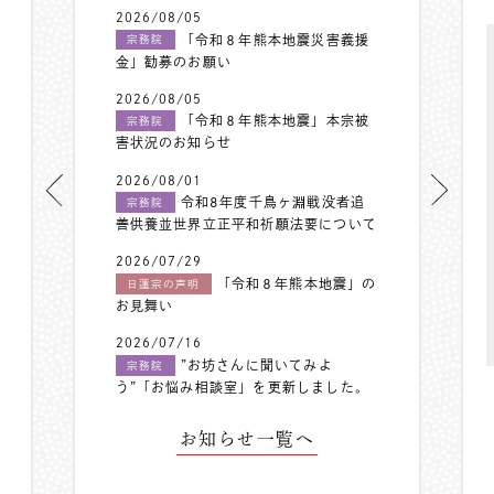
2026/08/05
「令和８年熊本地震災害義援
宗務院
金」勧募のお願い
2026/08/05
「令和８年熊本地震」本宗被
宗務院
害状況のお知らせ
2026/08/01
令和8年度千鳥ヶ淵戦没者追
宗務院
善供養並世界立正平和祈願法要について
2026/07/29
「令和８年熊本地震」の
日蓮宗の声明
お見舞い
2026/07/16
”お坊さんに聞いてみよ
宗務院
う”「お悩み相談室」を更新しました。
お知らせ一覧へ