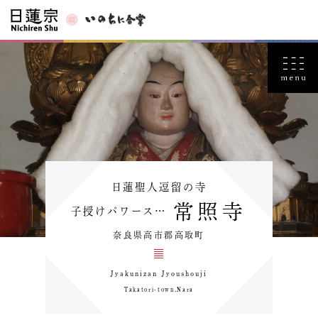
日蓮聖人逗留の寺
常照寺
子授けパワース…
奈良県高市郡高取町
Jyakunizan Jyoushouji
Takatori-town,Nara