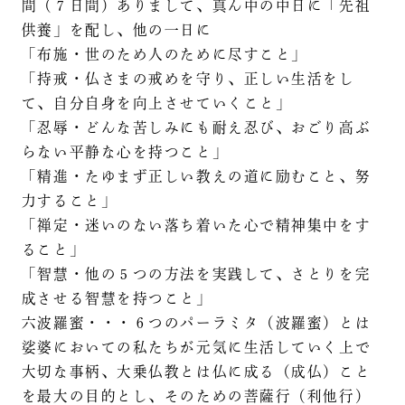
間（７日間）ありまして、真ん中の中日に「先祖
供養」を配し、他の一日に
「布施・世のため人のために尽すこと」
「持戒・仏さまの戒めを守り、正しい生活をし
て、自分自身を向上させていくこと」
「忍辱・どんな苦しみにも耐え忍び、おごり高ぶ
らない平静な心を持つこと」
「精進・たゆまず正しい教えの道に励むこと、努
力すること」
「禅定・迷いのない落ち着いた心で精神集中をす
ること」
「智慧・他の５つの方法を実践して、さとりを完
成させる智慧を持つこと」
六波羅蜜・・・６つのパーラミタ（波羅蜜）とは
娑婆においての私たちが元気に生活していく上で
大切な事柄、大乗仏教とは仏に成る（成仏）こと
を最大の目的とし、そのための菩薩行（利他行）