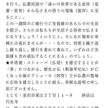
を行う。仏教用語で「迷いの世界である此岸（娑
婆・俗世）から仏さまの悟りの境地（彼岸）に至
ること」。
この一週間のご修行でご先祖様のあちらでの生活
を偲び、さらには私たちが生活する俗世で仏さま
になりましょう！ということ、そんなに簡単に単
純には成れませんが・・・なので、何度も繰り返
し繰り返し、修行を重ねて重ねて、いずれはご先
祖様も含め成仏することになる。のでしょう。
★卒塔婆：ストゥーパ（仏塔）を建立することが
「善」につながる、歴史は仏（釈迦牟尼仏）が亡
くなった後にアショーカ（阿育）王が仏教の聖地
に石柱を建立したことに始る。単純な説明で申し
訳ございません。
ところ：金沢市東山２丁目１４ー８ 妙法山
円光寺