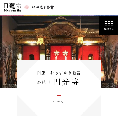
開運 おあずかり観音
円光寺
妙法山
enkouji