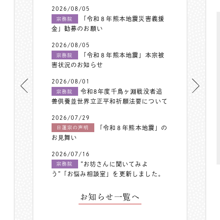
2026/08/05
「令和８年熊本地震災害義援
宗務院
金」勧募のお願い
2026/08/05
「令和８年熊本地震」本宗被
宗務院
害状況のお知らせ
2026/08/01
令和8年度千鳥ヶ淵戦没者追
宗務院
善供養並世界立正平和祈願法要について
2026/07/29
「令和８年熊本地震」の
日蓮宗の声明
お見舞い
2026/07/16
”お坊さんに聞いてみよ
宗務院
う”「お悩み相談室」を更新しました。
お知らせ一覧へ