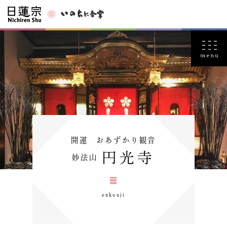
開運 おあずかり観音
円光寺
妙法山
enkouji