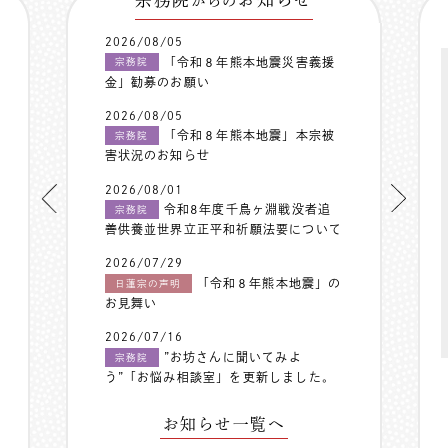
からの
2026/08/05
「令和８年熊本地震災害義援
宗務院
金」勧募のお願い
2026/08/05
「令和８年熊本地震」本宗被
宗務院
害状況のお知らせ
2026/08/01
令和8年度千鳥ヶ淵戦没者追
宗務院
善供養並世界立正平和祈願法要について
2026/07/29
「令和８年熊本地震」の
日蓮宗の声明
お見舞い
2026/07/16
”お坊さんに聞いてみよ
宗務院
う”「お悩み相談室」を更新しました。
お知らせ一覧へ