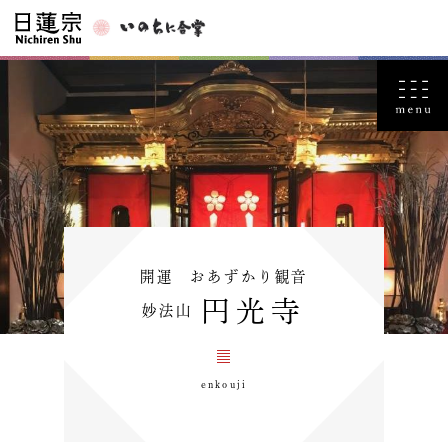
開運 おあずかり観音
円光寺
妙法山
enkouji