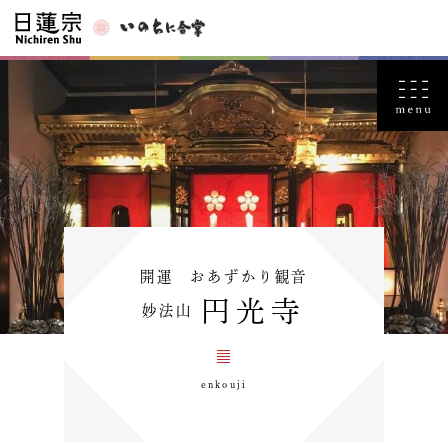
開運 おあずかり観音
円光寺
妙法山
enkouji