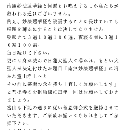
南無妙法蓮華経と何遍もお唱えするしか私たちが
救われる道はございません。
例え、妙法蓮華経を読誦することに長けていても
唱題を疎かにすることは決してなりません。
朝起きて３遍１０遍１００遍、夜寝る前に３遍１
０遍１００遍。
毎日続けて下さい。
更には身が滅んで日蓮大聖人に導かれ、もとい大
聖人が決定付けたお題目「南無妙法蓮華経」に導
かれ霊山浄土へと
その前に感謝の念を持ち「宜しくお願いします」
と菩提寺のお祖師様に毎年一回はお願いしておき
ましょう。
當山も下記の通りに従い報恩御会式を厳修させて
いただきます。ご家族お揃いになられましてご参
拝下さい。