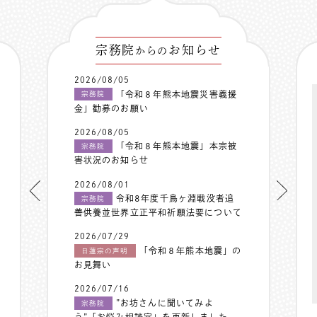
宗務院
お知らせ
からの
2026/08/05
「令和８年熊本地震災害義援
宗務院
金」勧募のお願い
2026/08/05
「令和８年熊本地震」本宗被
宗務院
害状況のお知らせ
2026/08/01
令和8年度千鳥ヶ淵戦没者追
宗務院
善供養並世界立正平和祈願法要について
2026/07/29
「令和８年熊本地震」の
日蓮宗の声明
お見舞い
2026/07/16
”お坊さんに聞いてみよ
宗務院