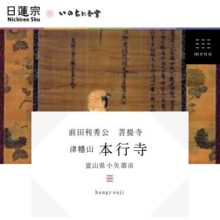
前田利秀公 菩提寺
本行寺
津幡山
富山県小矢部市
hongyouji