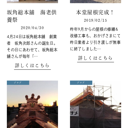
坂角総本舖 海老供
本堂屋根完成！
養祭
2019/02/15
2020/04/30
昨年9月からの屋根の修繕&
改修工事も、おかげさまにて
4月24日は坂角総本舖 創業
昨日業者より引き渡しが無事
者 坂角次郎さんの誕生日。
に終了しました…
その日にあわせて、坂角総本
舖さんが毎年「…
詳しくはこちら
詳しくはこちら
ブログ
ブログ