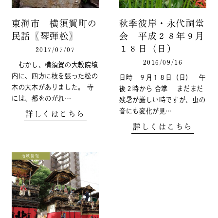
東海市 横須賀町の
秋季彼岸・永代祠堂
民話〖琴弾松〗
会 平成２８年９月
１８日（日）
2017/07/07
2016/09/16
むかし、横須賀の大教院境
内に、四方に枝を張った松の
日時 ９月１８日（日） 午
木の大木がありました。 寺
後２時から 合掌 まだまだ
には、都をのがれ…
残暑が厳しい時ですが、虫の
音にも変化が見…
詳しくはこちら
詳しくはこちら
地域情報