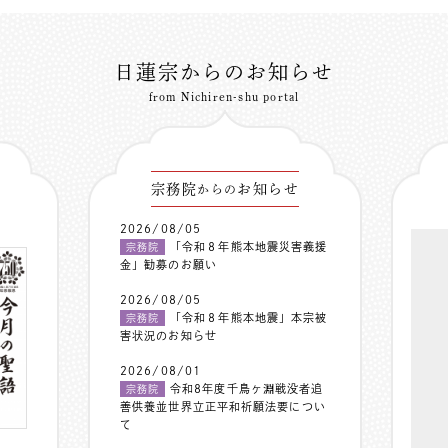
日蓮宗からのお知らせ
from Nichiren-shu portal
宗務院
お知らせ
からの
2026/08/05
「令和８年熊本地震災害義援
宗務院
金」勧募のお願い
2026/08/05
「令和８年熊本地震」本宗被
宗務院
害状況のお知らせ
2026/08/01
令和8年度千鳥ヶ淵戦没者追
宗務院
善供養並世界立正平和祈願法要につい
て