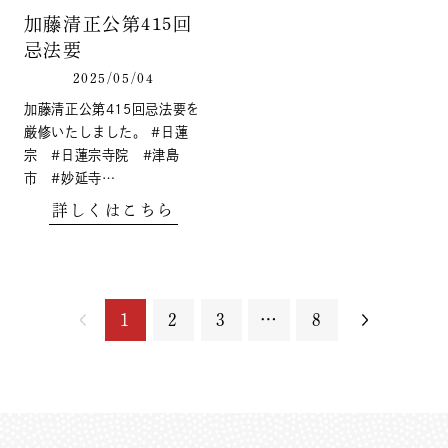
加藤清正公第415回
忌法要
2025/05/04
加藤清正公第415回忌法要を
厳修いたしました。 #日蓮
宗 #日蓮宗寺院 #津島
市 #妙延寺…
詳しくはこちら
1
2
3
…
8