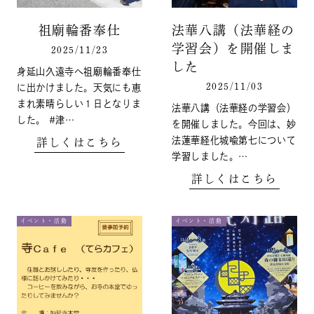
祖廟輪番奉仕
法華八講（法華経の
学習会）を開催しま
2025/11/23
した
身延山久遠寺へ祖廟輪番奉仕
2025/11/03
に出かけました。天気にも恵
まれ素晴らしい１日となりま
法華八講（法華経の学習会）
した。 #津…
を開催しました。今回は、妙
法蓮華経化城喩第七について
詳しくはこちら
学習しました。…
詳しくはこちら
イベント・活動
イベント・活動