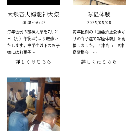
大銀杏夫婦龍神大祭
写経体験
2025/06/22
2025/05/05
毎年恒例の龍神大祭を7月21
毎年恒例の「加藤清正公ゆか
日（月）午後4時より厳修い
りの寺子屋で写経体験」を開
たします。中学生以下のお子
催しました。 #津島市 #津
様にはお菓子…
島霊場会 …
詳しくはこちら
詳しくはこちら
ブログ