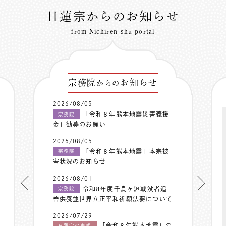
日蓮宗からのお知らせ
from Nichiren-shu portal
宗務院
お知らせ
からの
2026/08/05
「令和８年熊本地震災害義援
宗務院
金」勧募のお願い
2026/08/05
「令和８年熊本地震」本宗被
宗務院
害状況のお知らせ
2026/08/01
令和8年度千鳥ヶ淵戦没者追
宗務院
善供養並世界立正平和祈願法要について
2026/07/29
「令和８年熊本地震」の
日蓮宗の声明