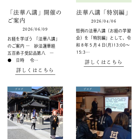
「法華八講」開催の
法華八講「特別編」
ご案内
2026/04/06
2026/06/09
恒例の法華八講（お経の学習
会）を「特別編」として、令
お経を学ぼう 「法華八講」
和８年５月４日(月)13:00～
のご案内 ― 妙法蓮華経
15:3…
五百弟子受記品第八 ―
● 日時 令…
詳しくはこちら
詳しくはこちら
ブログ
ブログ