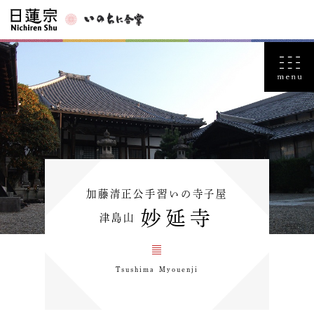
加藤清正公手習いの寺子屋
妙延寺
津島山
Tsushima Myouenji