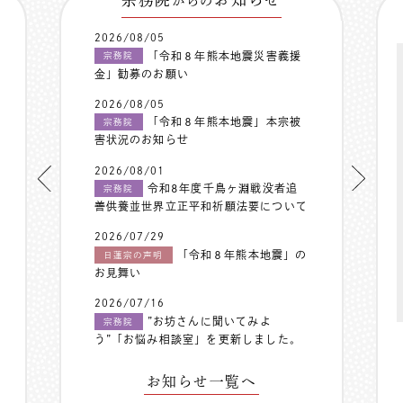
からの
2026/08/05
「令和８年熊本地震災害義援
宗務院
金」勧募のお願い
2026/08/05
「令和８年熊本地震」本宗被
宗務院
害状況のお知らせ
2026/08/01
令和8年度千鳥ヶ淵戦没者追
宗務院
善供養並世界立正平和祈願法要について
2026/07/29
「令和８年熊本地震」の
日蓮宗の声明
お見舞い
2026/07/16
”お坊さんに聞いてみよ
宗務院
う”「お悩み相談室」を更新しました。
お知らせ一覧へ