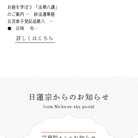
お経を学ぼう 「法華八講」
のご案内 ― 妙法蓮華経
五百弟子受記品第八 ―
● 日時 令…
詳しくはこちら
日蓮宗からのお知らせ
from Nichiren-shu portal
宗務院
お知らせ