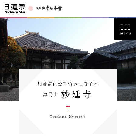
加藤清正公手習いの寺子屋
妙延寺
津島山
Tsushima Myouenji