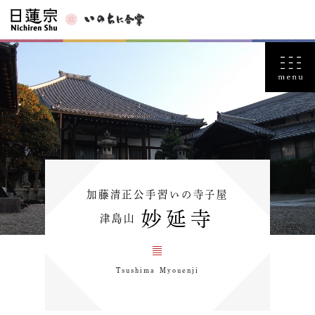
加藤清正公手習いの寺子屋
妙延寺
津島山
Tsushima Myouenji