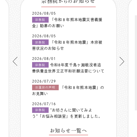
宗務院
お知らせ
からの
2026/08/05
「令和８年熊本地震災害義援
宗務院
金」勧募のお願い
2026/08/05
「令和８年熊本地震」本宗被
宗務院
害状況のお知らせ
2026/08/01
令和8年度千鳥ヶ淵戦没者追
宗務院
善供養並世界立正平和祈願法要について
2026/07/29
「令和８年熊本地震」の
日蓮宗の声明
お見舞い
2026/07/16
”お坊さんに聞いてみよ
宗務院
う”「お悩み相談室」を更新しました。
お知らせ一覧へ