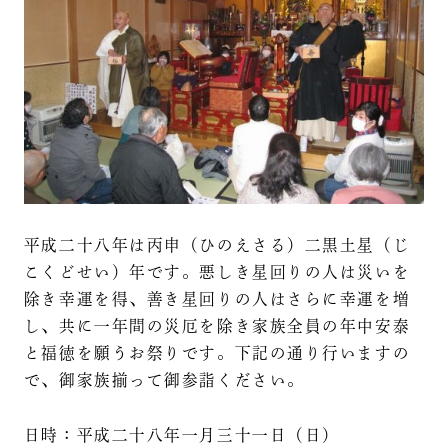
平成二十八年は丙申（ひのえさる）二黒土星（じ
こくどせい）年です。悪しき星回りの人は災いを
除き幸運を得、善き星回りの人はさらに幸運を増
し、共に一年間の災厄を除き家族全員の年中安泰
と福徳を願うお祭りです。下記の通り行いますの
で、御家族揃って御参詣ください。
日時：平成二十八年一月三十一日（日）