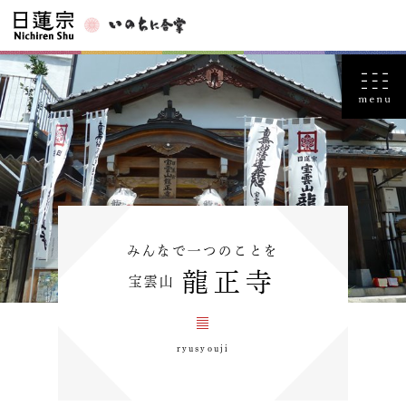
みんなで一つのことを
龍正寺
宝雲山
ryusyouji