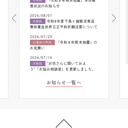
「令和８年熊本地震」本宗被
宗務院
害状況のお知らせ
2026/08/01
令和8年度千鳥ヶ淵戦没者追
宗務院
善供養並世界立正平和祈願法要について
2026/07/29
「令和８年熊本地震」の
日蓮宗の声明
お見舞い
2026/07/16
”お坊さんに聞いてみよ
宗務院
う”「お悩み相談室」を更新しました。
お知らせ一覧へ