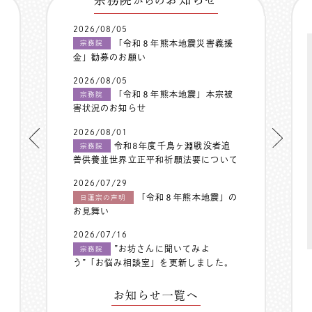
からの
2026/08/05
「令和８年熊本地震災害義援
宗務院
金」勧募のお願い
2026/08/05
「令和８年熊本地震」本宗被
宗務院
害状況のお知らせ
2026/08/01
令和8年度千鳥ヶ淵戦没者追
宗務院
善供養並世界立正平和祈願法要について
2026/07/29
「令和８年熊本地震」の
日蓮宗の声明
お見舞い
2026/07/16
”お坊さんに聞いてみよ
宗務院
う”「お悩み相談室」を更新しました。
お知らせ一覧へ