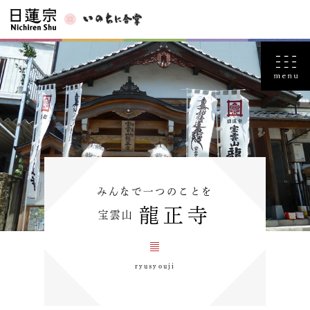
みんなで一つのことを
龍正寺
宝雲山
ryusyouji