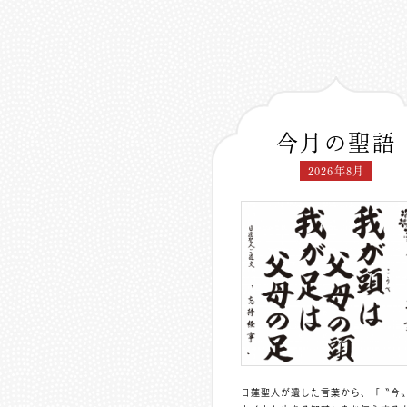
今月の聖語
2026年8月
日蓮聖人が遺した言葉から、「〝今