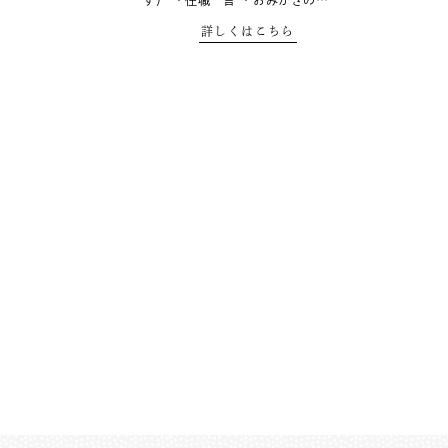
す） ・住職一言 ・おみがきの…
詳しくはこちら