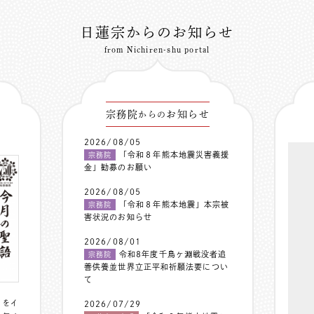
日蓮宗からのお知らせ
from Nichiren-shu portal
宗務院
お知らせ
からの
2026/08/05
「令和８年熊本地震災害義援
宗務院
金」勧募のお願い
2026/08/05
「令和８年熊本地震」本宗被
宗務院
害状況のお知らせ
2026/08/01
令和8年度千鳥ヶ淵戦没者追
宗務院
善供養並世界立正平和祈願法要につい
て
〟をイ
2026/07/29