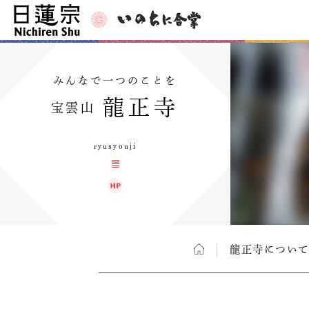
みんなで一つのことを
龍正寺
宝雲山
ryusyouji
龍正寺につい