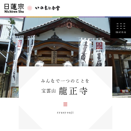
みんなで一つのことを
龍正寺
宝雲山
ryusyouji