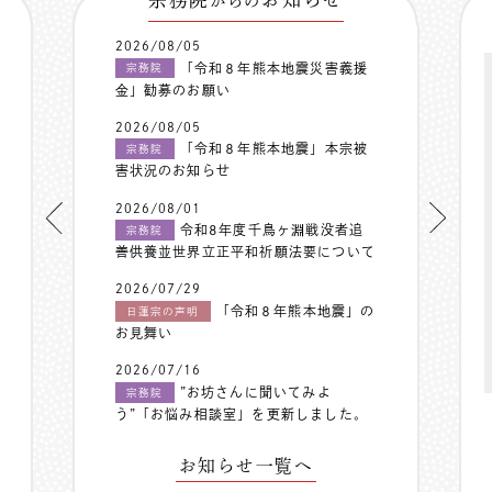
からの
2026/08/05
「令和８年熊本地震災害義援
宗務院
金」勧募のお願い
2026/08/05
「令和８年熊本地震」本宗被
宗務院
害状況のお知らせ
2026/08/01
令和8年度千鳥ヶ淵戦没者追
宗務院
善供養並世界立正平和祈願法要について
2026/07/29
「令和８年熊本地震」の
日蓮宗の声明
お見舞い
2026/07/16
”お坊さんに聞いてみよ
宗務院
う”「お悩み相談室」を更新しました。
お知らせ一覧へ