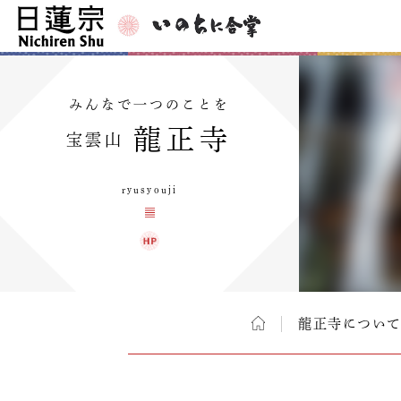
みんなで一つのことを
龍正寺
宝雲山
ryusyouji
龍正寺につい