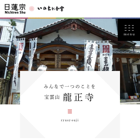
みんなで一つのことを
龍正寺
宝雲山
ryusyouji