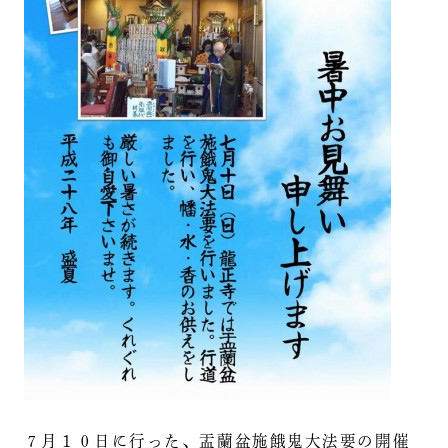
７月１０日に行った、盂蘭盆施餓鬼大法要の開催