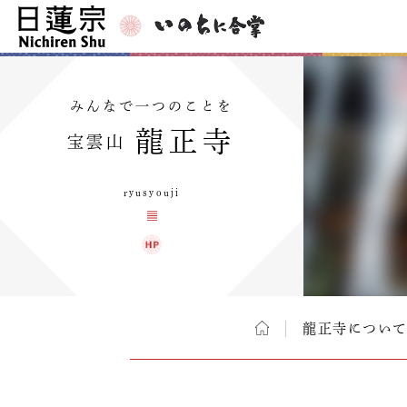
みんなで一つのことを
龍正寺
宝雲山
ryusyouji
龍正寺につい