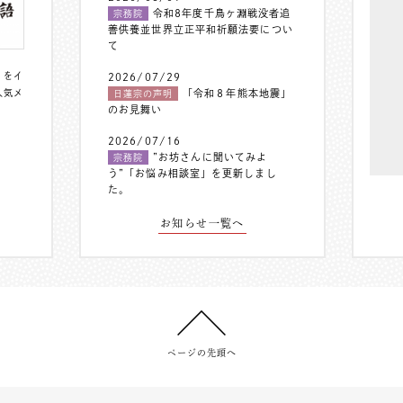
令和8年度千鳥ヶ淵戦没者追
宗務院
善供養並世界立正平和祈願法要につい
て
〟をイ
2026/07/29
人気メ
「令和８年熊本地震」
日蓮宗の声明
のお見舞い
2026/07/16
”お坊さんに聞いてみよ
宗務院
う”「お悩み相談室」を更新しまし
た。
お知らせ一覧へ
ページの先頭へ