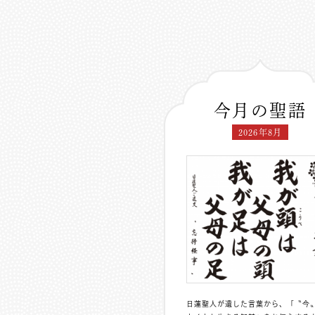
今月の聖語
2026年8月
日蓮聖人が遺した言葉から、「〝今