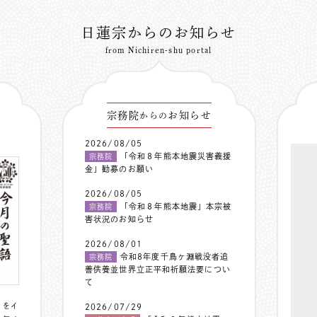
日蓮宗からのお知らせ
from Nichiren-shu portal
宗務院
お知らせ
からの
2026/08/05
「令和８年熊本地震災害義援
宗務院
金」勧募のお願い
2026/08/05
「令和８年熊本地震」本宗被
宗務院
害状況のお知らせ
2026/08/01
令和8年度千鳥ヶ淵戦没者追
宗務院
善供養並世界立正平和祈願法要につい
て
〟をイ
2026/07/29