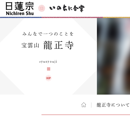
みんなで一つのことを
龍正寺
宝雲山
ryusyouji
龍正寺につい