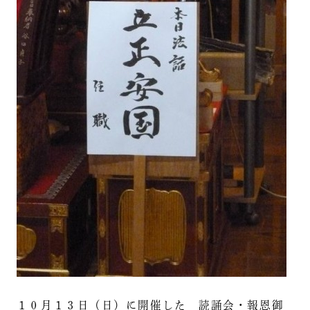
１０月１３日（日）に開催した 読誦会・報恩御