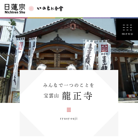
みんなで一つのことを
龍正寺
宝雲山
ryusyouji